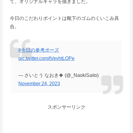
て、オリジナルキャラを描きました。
今日のこだわりポイントは靴下のゴムのくいこみ具
合。
#今日の参考ポーズ
pic.twitter.com/tVevhtLOPe
— さいとう なおき🍀 (@_NaokiSaito)
November 24, 2023
スポンサーリンク