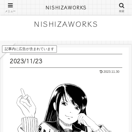
にしざわみつきの絵日記やフリー素材
NISHIZAWORKS
メニュー
検索
NISHIZAWORKS
記事内に広告が含まれています
2023/11/23
2023.11.30