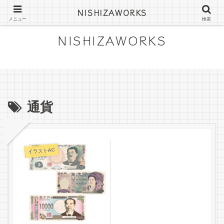
にしざわみつきの絵日記やフリー素材
NISHIZAWORKS
メニュー
検索
NISHIZAWORKS
通貨
イラストAC