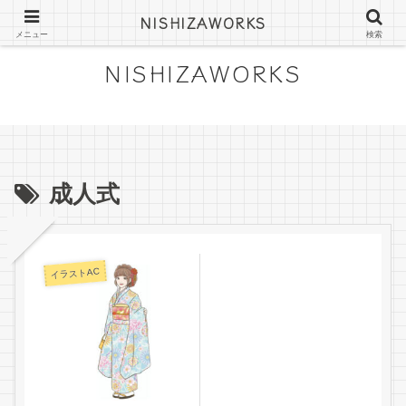
にしざわみつきの絵日記やフリー素材
NISHIZAWORKS
メニュー
検索
NISHIZAWORKS
成人式
イラストAC