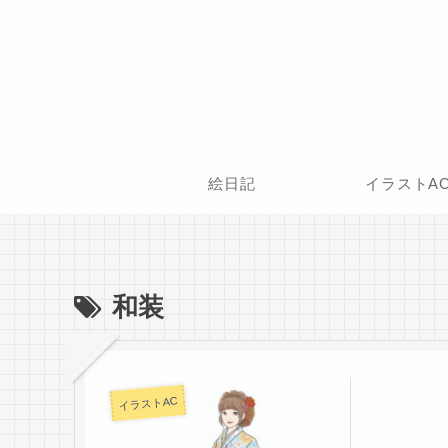
絵日記
イラストA
和装
イラストAC